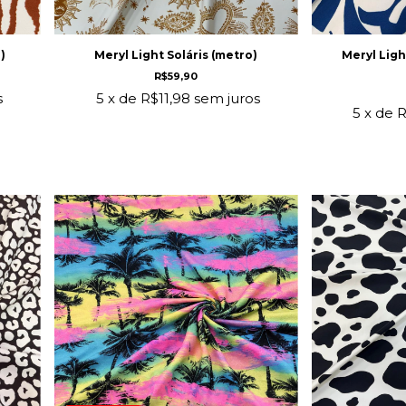
)
Meryl Light Soláris (metro)
Meryl Lig
R$59,90
s
5
x de
R$11,98
sem juros
5
x de
R