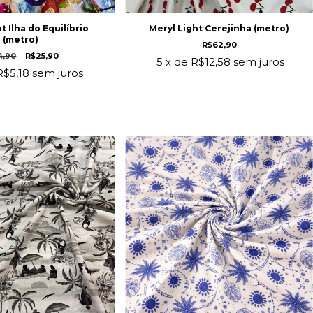
t Ilha do Equilíbrio
Meryl Light Cerejinha (metro)
(metro)
R$62,90
4,90
R$25,90
5
x de
R$12,58
sem juros
R$5,18
sem juros