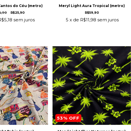
Cantos do Céu (metro)
Meryl Light Aura Tropical (metro)
4,90
R$25,90
R$59,90
R$5,18
sem juros
5
x de
R$11,98
sem juros
53
% OFF