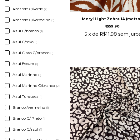
Amarelo C/verde
(2)
Meryl Light Zebra 1A (metro
Amarelo C/vermelho
(1)
R$59,90
Azul C/branco
(1)
5
x de
R$11,98
sem juro
Azul C/roxo
(1)
Azul Claro C/branco
(1)
Azul Escuro
(1)
Azul Marinho
(1)
Azul Marinho C/branco
(2)
Azul Turquesa
(1)
Branco /vermelho
(1)
Branco C/ Preto
(1)
Branco C/azul
(1)