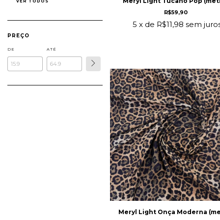
Meryl Light Tucano Pop (met
VER TODOS
R$59,90
5
x de
R$11,98
sem juro
PREÇO
DE
ATÉ
Meryl Light Onça Moderna (me