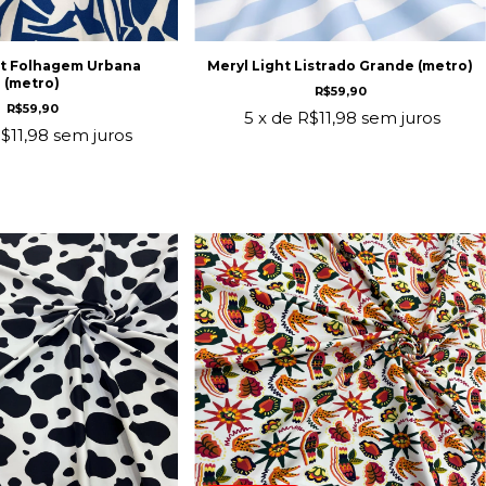
ht Folhagem Urbana
Meryl Light Listrado Grande (metro)
(metro)
R$59,90
R$59,90
5
x de
R$11,98
sem juros
$11,98
sem juros