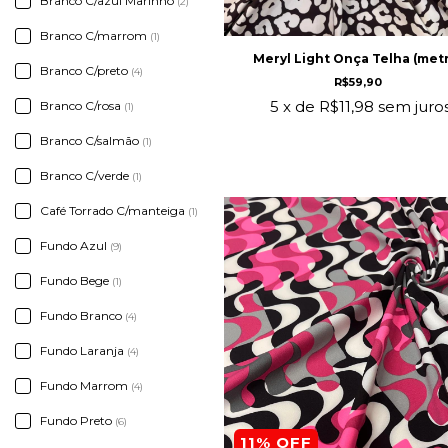
Branco C/azul Marinho
(2)
Branco C/marrom
(1)
Meryl Light Onça Telha (met
Branco C/preto
(4)
R$59,90
5
x de
R$11,98
sem juro
Branco C/rosa
(1)
Branco C/salmão
(1)
Branco C/verde
(1)
Café Torrado C/manteiga
(1)
Fundo Azul
(9)
Fundo Bege
(1)
Fundo Branco
(4)
Fundo Laranja
(4)
Fundo Marrom
(4)
Fundo Preto
(6)
11
% OFF