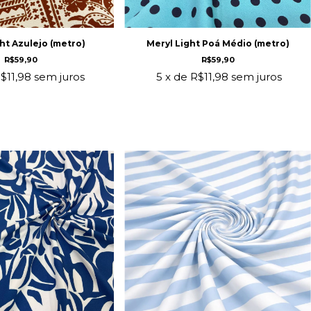
ht Azulejo (metro)
Meryl Light Poá Médio (metro)
R$59,90
R$59,90
$11,98
sem juros
5
x de
R$11,98
sem juros