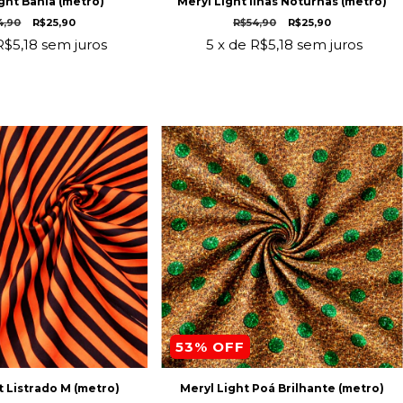
ght Bahia (metro)
Meryl Light Ilhas Noturnas (metro)
4,90
R$25,90
R$54,90
R$25,90
R$5,18
sem juros
5
x de
R$5,18
sem juros
53
% OFF
t Listrado M (metro)
Meryl Light Poá Brilhante (metro)