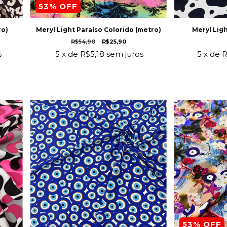
53
% OFF
ro)
Meryl Light Paraíso Colorido (metro)
Meryl Lig
R$54,90
R$25,90
s
5
x de
R$5,18
sem juros
5
x de
R
53
% OFF