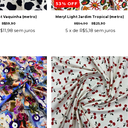
53
% OFF
ht Vaquinha (metro)
Meryl Light Jardim Tropical (metro)
R$59,90
R$54,90
R$25,90
$11,98
sem juros
5
x de
R$5,18
sem juros