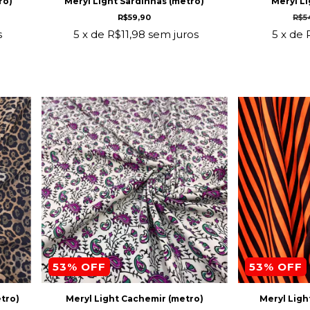
ro)
Meryl Light Sardinhas (metro)
Meryl Li
R$59,90
R$5
s
5
x de
R$11,98
sem juros
5
x de
53
% OFF
53
% OFF
tro)
Meryl Light Cachemir (metro)
Meryl Ligh