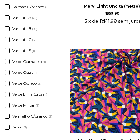
Meryl Light Oncita (metro
Salmão C/branco
(2)
R$59,90
Variante A
(61)
5
x de
R$11,98
sem juro
Variante B
(16)
Variante C
(3)
Variante E
(1)
Verde C/amarelo
(1)
Verde C/azul
(1)
Verde C/preto
(2)
Verde Lima C/rosa
(1)
Verde Militar
(2)
Vermelho C/branco
(2)
único
(3)