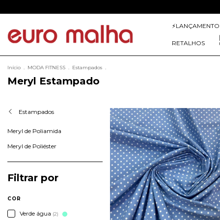
⚡
LANÇAMENTO
RETALHOS
Início
.
MODA FITNESS
.
Estampados
.
Meryl Estampado
Estampados
Meryl de Poliamida
Meryl de Poliéster
Filtrar por
COR
Verde água
(2)