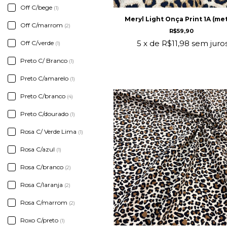
Off C/bege
(1)
Meryl Light Onça Print 1A (me
Off C/marrom
(2)
R$59,90
5
x de
R$11,98
sem juro
Off C/verde
(1)
Preto C/ Branco
(1)
Preto C/amarelo
(1)
Preto C/branco
(4)
Preto C/dourado
(1)
Rosa C/ Verde Lima
(1)
Rosa C/azul
(1)
Rosa C/branco
(2)
Rosa C/laranja
(2)
Rosa C/marrom
(2)
Roxo C/preto
(1)