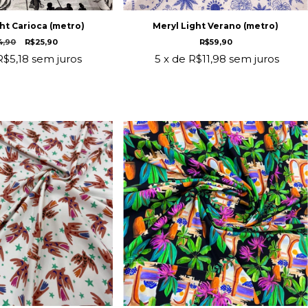
ht Carioca (metro)
Meryl Light Verano (metro)
4,90
R$25,90
R$59,90
R$5,18
sem juros
5
x de
R$11,98
sem juros