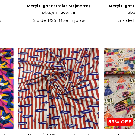
)
Meryl Light Estrelas 3D (metro)
Meryl Light 
R$54,90
R$25,90
R$5
s
5
x de
R$5,18
sem juros
5
x de
53
% OFF