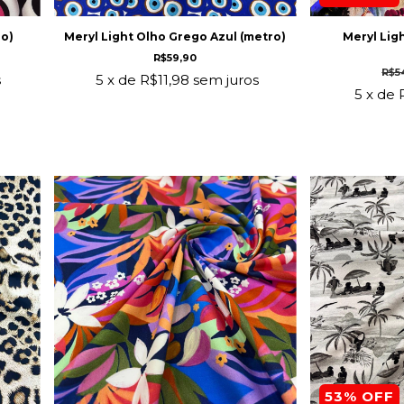
ro)
Meryl Light Olho Grego Azul (metro)
Meryl Ligh
R$59,90
R$5
s
5
x de
R$11,98
sem juros
5
x de
53
% OFF