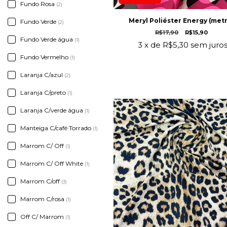
Fundo Rosa
(2)
Meryl Poliéster Energy (met
Fundo Verde
(2)
R$17,90
R$15,90
Fundo Verde água
(1)
3
x de
R$5,30
sem juro
Fundo Vermelho
(1)
Laranja C/azul
(2)
Laranja C/preto
(1)
Laranja C/verde água
(1)
Manteiga C/café Torrado
(1)
Marrom C/ Off
(1)
Marrom C/ Off White
(1)
Marrom C/off
(3)
Marrom C/rosa
(1)
Off C/ Marrom
(1)