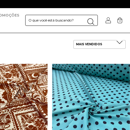
OMOÇÕES
0