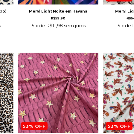
tro)
Meryl Light Noite em Havana
Meryl Lig
R$59,90
R$5
s
5
x de
R$11,98
sem juros
5
x de
53
% OFF
53
% OFF