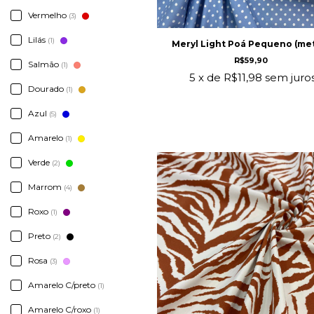
Vermelho
(3)
Lilás
(1)
Meryl Light Poá Pequeno (me
R$59,90
Salmão
(1)
5
x de
R$11,98
sem juro
Dourado
(1)
Azul
(5)
Amarelo
(1)
Verde
(2)
Marrom
(4)
Roxo
(1)
Preto
(2)
Rosa
(3)
Amarelo C/preto
(1)
Amarelo C/roxo
(1)