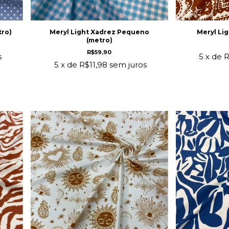
tro)
Meryl Light Xadrez Pequeno
Meryl Lig
(metro)
R$59,90
s
5
x de
R
5
x de
R$11,98
sem juros