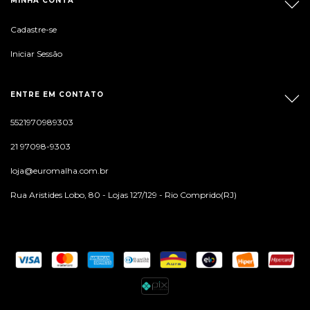
MINHA CONTA
Cadastre-se
Iniciar Sessão
ENTRE EM CONTATO
5521970989303
21 97098-9303
loja@euromalha.com.br
Rua Aristides Lobo, 80 - Lojas 127/129 - Rio Comprido(RJ)