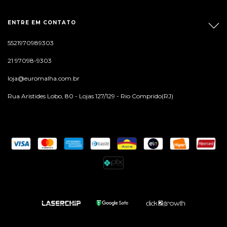
ENTRE EM CONTATO
5521970989303
21 97098-9303
loja@euromalha.com.br
Rua Aristides Lobo, 80 - Lojas 127/129 - Rio Comprido(RJ)