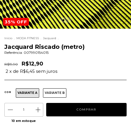
35
% OFF
Início
.
MODA FITNESS
.
Jacquard
.
Jacquard Riscado (metro)
Referência:
007990154015
R$12,90
R$19,90
2
x de
R$6,45
sem juros
COR
VARIANTE A
VARIANTE B
10
em estoque