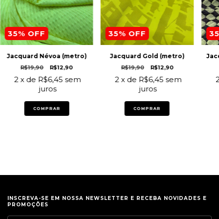
35
% OFF
35
% OFF
3
Jacquard Névoa (metro)
Jacquard Gold (metro)
Jac
R$19,90
R$12,90
R$19,90
R$12,90
2
x de
R$6,45
sem
2
x de
R$6,45
sem
juros
juros
COMPRAR
COMPRAR
INSCREVA-SE EM NOSSA NEWSLETTER E RECEBA NOVIDADES E
PROMOÇÕES