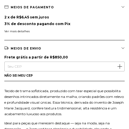
MEIOS DE PAGAMENTO
2
x de
R$6,45
sem juros
3% de desconto
pagando com Pix
Ver mais detalhes
MEIOS DE ENVIO
Frete grátis
R$850,00
Frete grátis
a partir de
R$850,00
Entregas para o CEP:
ALTERAR CEP
NÃO SEI MEU CEP
Tecido de trama sofisticada, produzido com tear especial que possibilita
desenhos intrincados diretamente na malha, criando padrões com relevo
e profundidade visual únicas. Essa técnica, derivada do invento de Joseph
Marie Jacquard, confere textura tridimensional, alta resistência e um
acabamento luxuoso aos produtos.
Ideal para peças que merecem destaque — seja na moda, seja na
decoração — o Jacquard traz elegância e durabilidade, elevando a