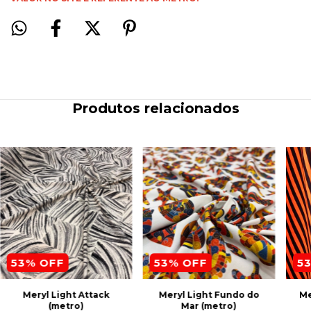
Produtos relacionados
53
% OFF
53
% OFF
5
Meryl Light Attack
Meryl Light Fundo do
Me
(metro)
Mar (metro)