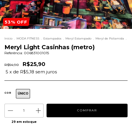
53
% OFF
Início
.
MODA FITNESS
.
Estampados
.
Meryl Estampado
.
Meryl de Poliamida
.
Meryl Light Casinhas (metro)
Referência:
006831001015
R$25,90
R$54,90
5
x de
R$5,18
sem juros
COR
ÚNICO
29
em estoque