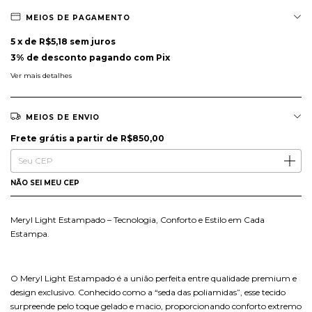
MEIOS DE PAGAMENTO
5
x de
R$5,18
sem juros
3% de desconto
pagando com Pix
Ver mais detalhes
MEIOS DE ENVIO
Frete grátis
R$850,00
Frete grátis
a partir de
R$850,00
Entregas para o CEP:
ALTERAR CEP
NÃO SEI MEU CEP
Meryl Light Estampado – Tecnologia, Conforto e Estilo em Cada
Estampa.
O Meryl Light Estampado é a união perfeita entre qualidade premium e
design exclusivo. Conhecido como a “seda das poliamidas”, esse tecido
surpreende pelo toque gelado e macio, proporcionando conforto extremo