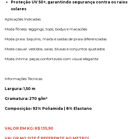
Proteção UV 50+, garantindo segurança contra os raios
solares
Aplicações Indicadas:
Moda fitness: leggings, tops, bodys e macacões
Moda praia: biquínis, maiôs e saídas de praia diferenciadas
Moda casual: vestidos, saias, blusas e conjuntos ajustados
Moda íntima: peças confortáveis com visual elegante
Informações Técnicas:
Largura: 1,50 m
Gramatura: 270 g/m²
Composição: 92% Poliamida | 8% Elastano
VALOR EM KG: R$ 135,90
VALOR NO SITE É REFERENTE AO METRO!